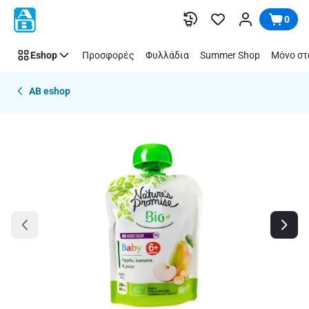
Παράλειψη
0
Eshop
Προσφορές
Φυλλάδια
Summer Shop
Μόνο στ
AB eshop