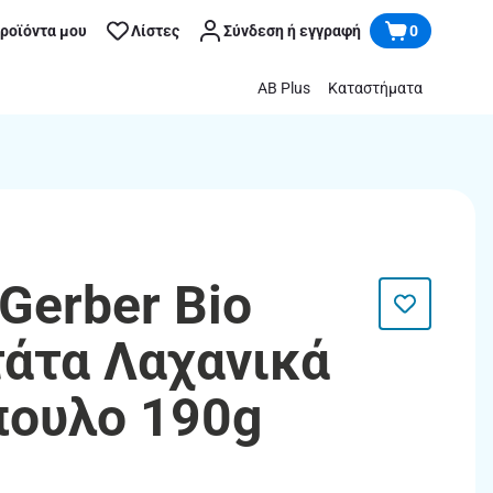
προϊόντα μου
Λίστες
Σύνδεση ή εγγραφή
0
AB Plus
Καταστήματα
Gerber Bio
άτα Λαχανικά
πουλο 190g