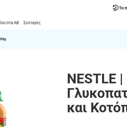
Τα 
νο στα ΑΒ
Συνταγές
190g
NESTLE | 
Γλυκοπατ
και Κοτό