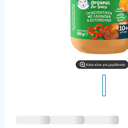
Kάνε κλικ για μεγέθυνση