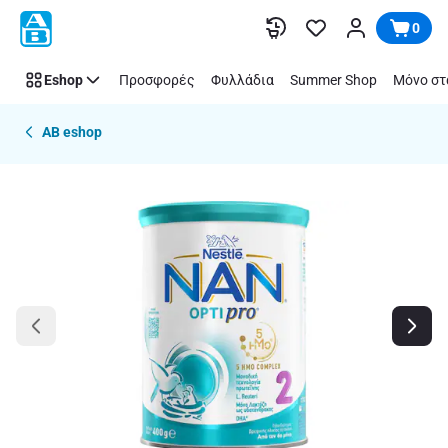
Παράλειψη
0
Eshop
Προσφορές
Φυλλάδια
Summer Shop
Μόνο στ
AB eshop