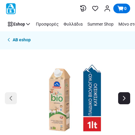
Παράλειψη
0
Eshop
Προσφορές
Φυλλάδια
Summer Shop
Μόνο στ
AB eshop