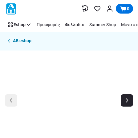
Παράλειψη
0
Eshop
Προσφορές
Φυλλάδια
Summer Shop
Μόνο στ
AB eshop