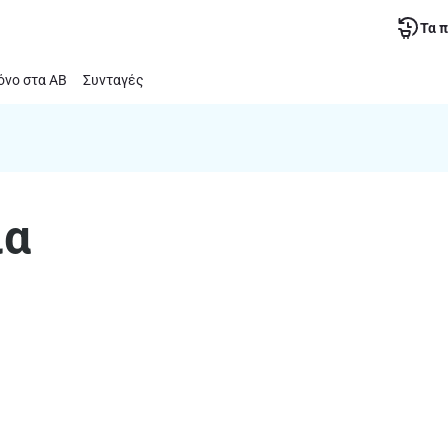
Τα 
νο στα ΑΒ
Συνταγές
ια