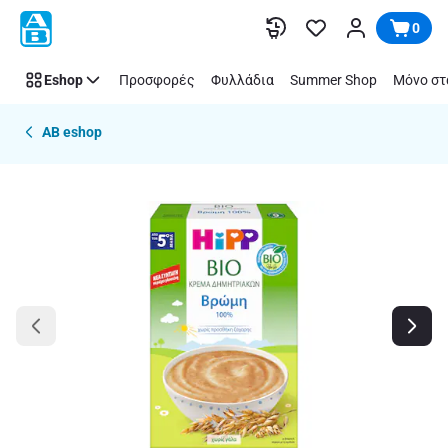
Παράλειψη
0
Eshop
Προσφορές
Φυλλάδια
Summer Shop
Μόνο στ
AB eshop