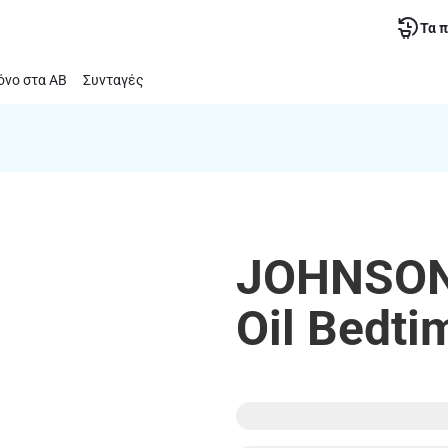
Τα 
νο στα ΑΒ
Συνταγές
JOHNSON
Oil Bedt