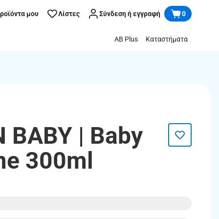
προϊόντα μου
Λίστες
Σύνδεση ή εγγραφή
0
AB Plus
Καταστήματα
 BABY | Baby
ime 300ml