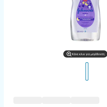
Kάνε κλικ για μεγέθυνση