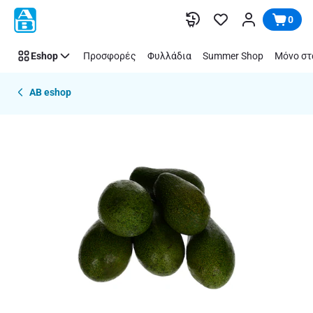
Παράλειψη
0
Eshop
Προσφορές
Φυλλάδια
Summer Shop
Μόνο στ
AB eshop