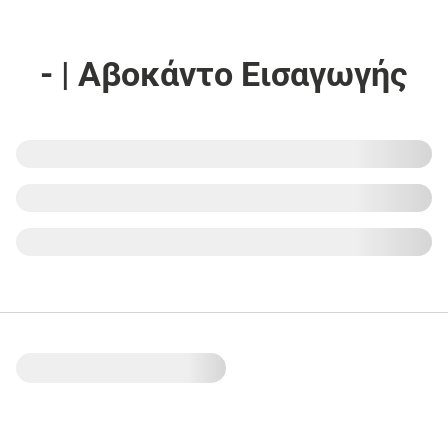
- | Αβοκάντο Εισαγωγής