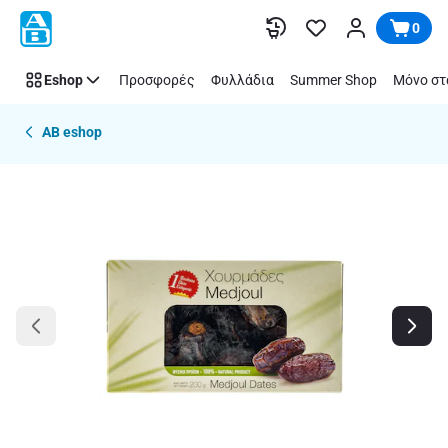
Παράλειψη
0
Eshop
Προσφορές
Φυλλάδια
Summer Shop
Μόνο στ
AB eshop