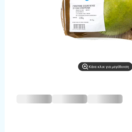
Kάνε κλικ για μεγέθυνση