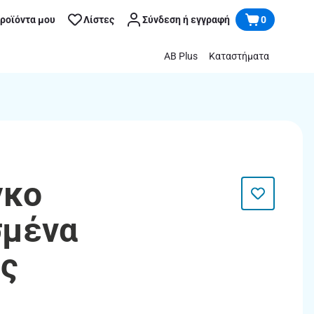
προϊόντα μου
Λίστες
Σύνδεση ή εγγραφή
0
AB Plus
Καταστήματα
γκο
σμένα
ς