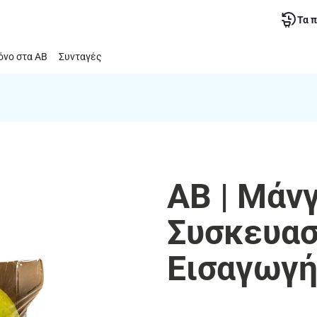
Τα 
νο στα ΑΒ
Συνταγές
ΑΒ | Μάν
Συσκευα
Εισαγωγή