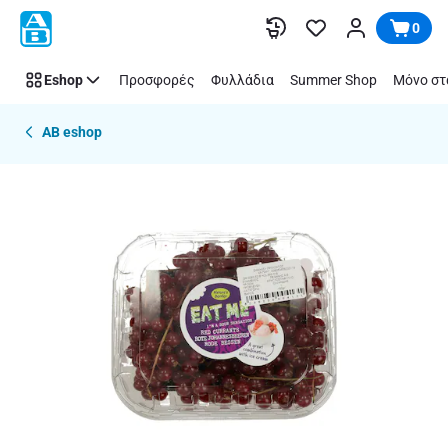
Παράλειψη
0
Eshop
Προσφορές
Φυλλάδια
Summer Shop
Μόνο στ
AB eshop