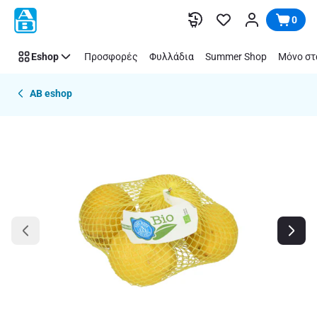
Παράλειψη
0
Eshop
Προσφορές
Φυλλάδια
Summer Shop
Μόνο στ
AB eshop