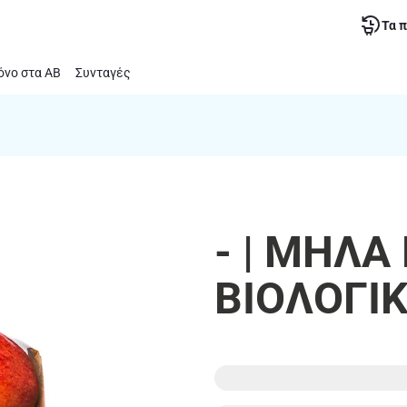
Τα 
νο στα ΑΒ
Συνταγές
- | ΜΗΛΑ
ΒΙΟΛΟΓΙ