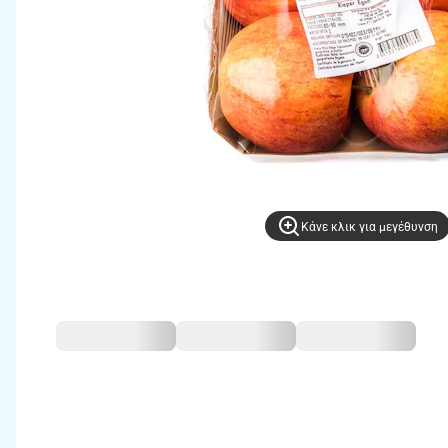
Kάνε κλικ για μεγέθυνση