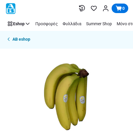
Παράλειψη
0
Eshop
Προσφορές
Φυλλάδια
Summer Shop
Μόνο στ
AB eshop