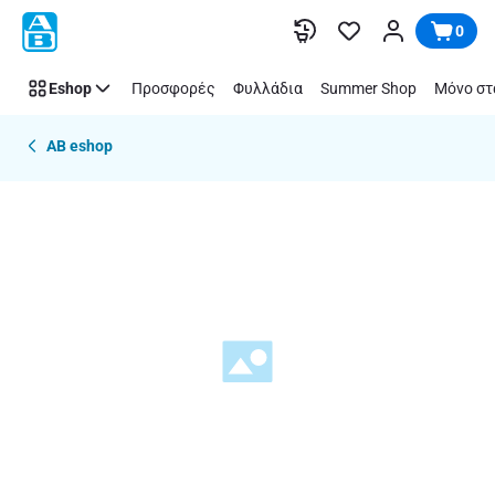
Παράλειψη
0
Eshop
Προσφορές
Φυλλάδια
Summer Shop
Μόνο στ
AB eshop