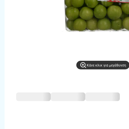
Kάνε κλικ για μεγέθυνση