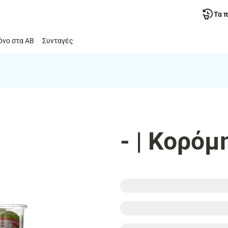
Τα 
νο στα ΑΒ
Συνταγές
- | Κορόμ