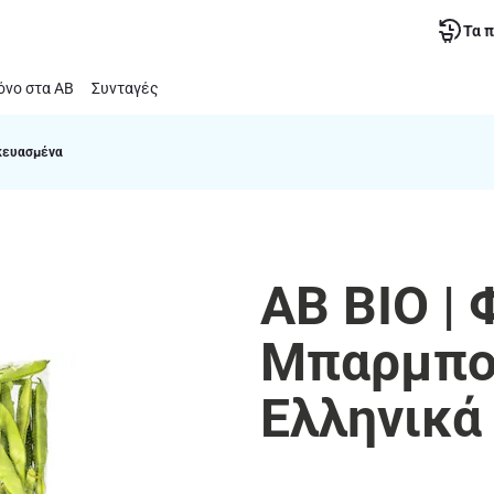
Τα 
νο στα ΑΒ
Συνταγές
κευασμένα
ΑΒ ΒΙΟ |
Μπαρμπού
Ελληνικά