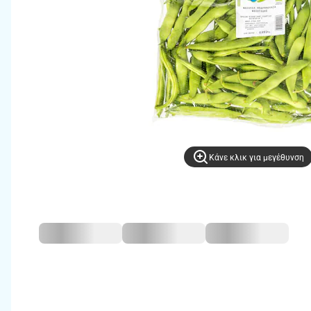
Kάνε κλικ για μεγέθυνση