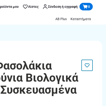
προϊόντα μου
Λίστες
Σύνδεση ή εγγραφή
0
AB Plus
Καταστήματα
 Φασολάκια
νια Βιολογικά
 Συσκευασμένα