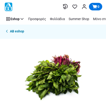
Παράλειψη
0
Eshop
Προσφορές
Φυλλάδια
Summer Shop
Μόνο στ
AB eshop