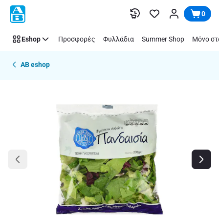
Παράλειψη
0
Eshop
Προσφορές
Φυλλάδια
Summer Shop
Μόνο στ
AB eshop