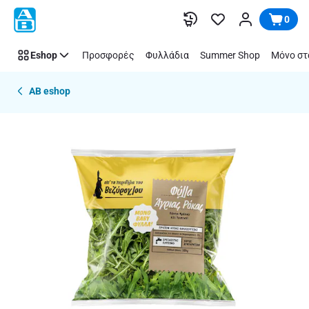
Παράλειψη
0
Eshop
Προσφορές
Φυλλάδια
Summer Shop
Μόνο στ
AB eshop