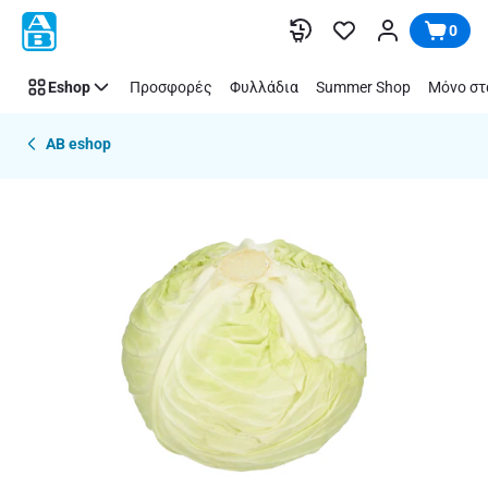
Παράλειψη
0
Eshop
Προσφορές
Φυλλάδια
Summer Shop
Μόνο στ
AB eshop