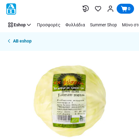
Παράλειψη
0
Eshop
Προσφορές
Φυλλάδια
Summer Shop
Μόνο στ
AB eshop