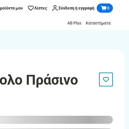
προϊόντα μου
Λίστες
Σύνδεση ή εγγραφή
0
AB Plus
Καταστήματα
κολο Πράσινο