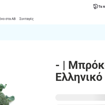
Τα 
νο στα ΑΒ
Συνταγές
- | Μπρό
Ελληνικό