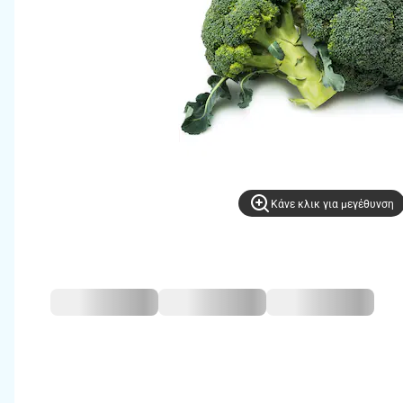
Kάνε κλικ για μεγέθυνση