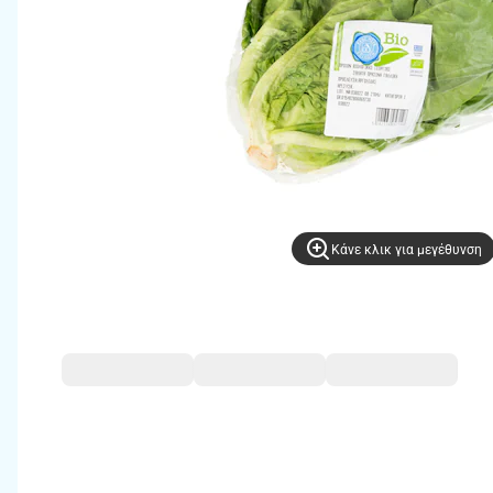
Kάνε κλικ για μεγέθυνση