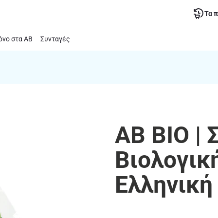
Τα 
νο στα ΑΒ
Συνταγές
ΑΒ ΒΙΟ | 
Βιολογικ
Ελληνική