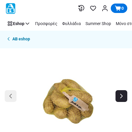
Παράλειψη
0
Eshop
Προσφορές
Φυλλάδια
Summer Shop
Μόνο στ
AB eshop