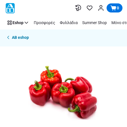
Παράλειψη
0
Eshop
Προσφορές
Φυλλάδια
Summer Shop
Μόνο στ
AB eshop