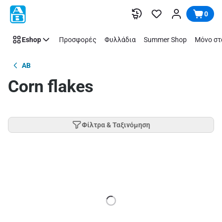
Παράλειψη
0
Eshop
Προσφορές
Φυλλάδια
Summer Shop
Μόνο στ
AB
Corn flakes
Φίλτρα & Ταξινόμηση