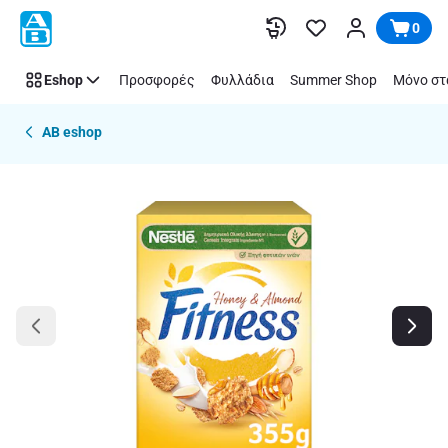
Παράλειψη
0
Eshop
Προσφορές
Φυλλάδια
Summer Shop
Μόνο στ
AB eshop