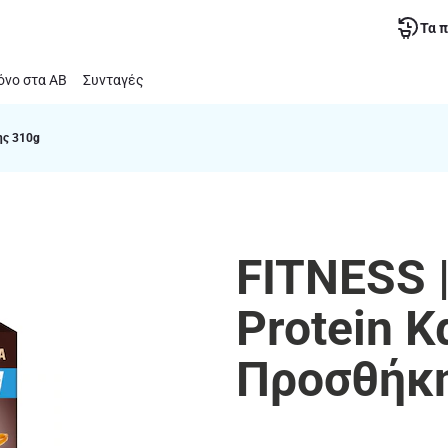
Τα 
νο στα ΑΒ
Συνταγές
ης 310g
FITNESS 
Protein 
Προσθήκη