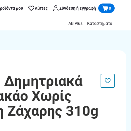
προϊόντα μου
Λίστες
Σύνδεση ή εγγραφή
0
AB Plus
Καταστήματα
| Δημητριακά
Κακάο Χωρίς
 Ζάχαρης 310g