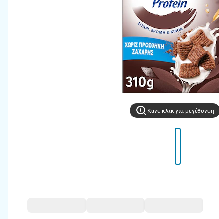
Kάνε κλικ για μεγέθυνση