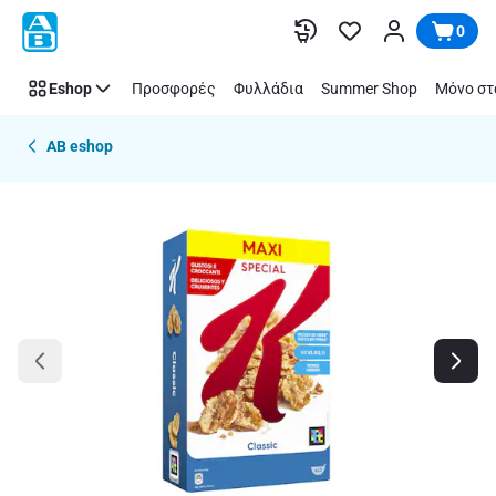
Παράλειψη
0
Eshop
Προσφορές
Φυλλάδια
Summer Shop
Μόνο στ
AB eshop