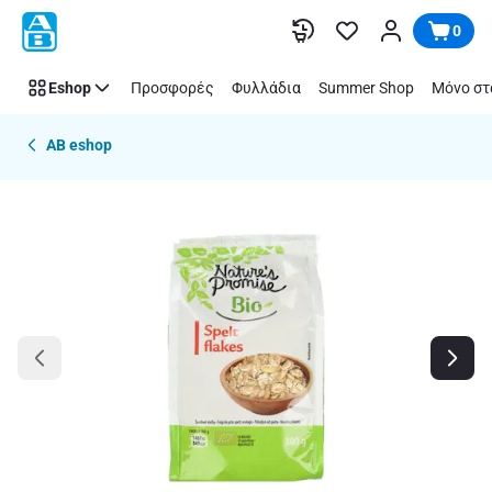
Παράλειψη
0
Eshop
Προσφορές
Φυλλάδια
Summer Shop
Μόνο στ
AB eshop