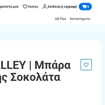
προϊόντα μου
Λίστες
Σύνδεση ή εγγραφή
0
AB Plus
Καταστήματα
LLEY | Μπάρα
ς Σοκολάτα