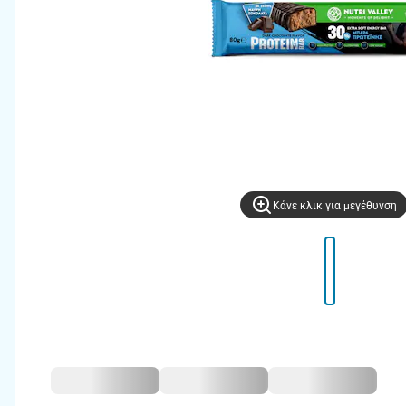
Kάνε κλικ για μεγέθυνση