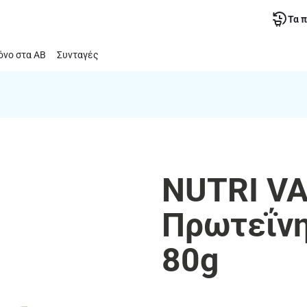
Τα 
νο στα ΑΒ
Συνταγές
NUTRI VA
Πρωτεΐνη
80g