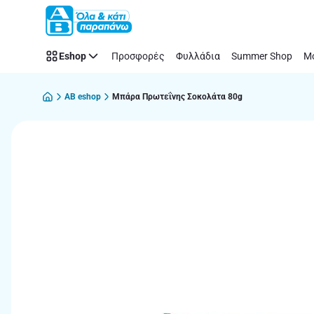
Παράλειψη
Eshop
Προσφορές
Φυλλάδια
Summer Shop
Μό
AB eshop
Μπάρα Πρωτεΐνης Σοκολάτα 80g