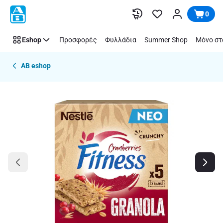
Παράλειψη
0
Eshop
Προσφορές
Φυλλάδια
Summer Shop
Μόνο στ
AB eshop