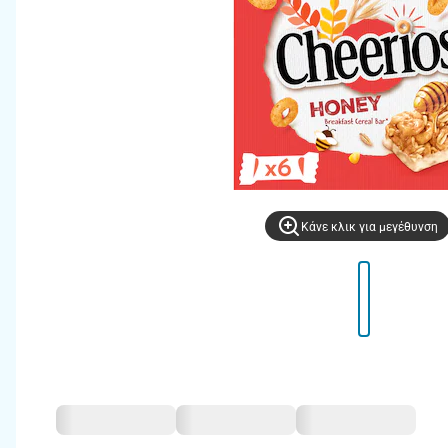
Kάνε κλικ για μεγέθυνση