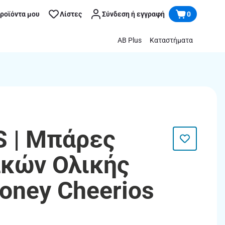
προϊόντα μου
Λίστες
Σύνδεση ή εγγραφή
0
AB Plus
Καταστήματα
 | Μπάρες
κών Ολικής
oney Cheerios