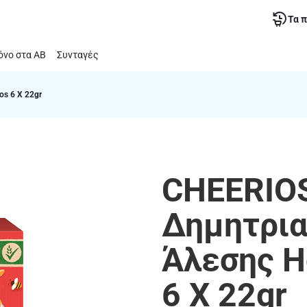
Τα 
νο στα ΑΒ
Συνταγές
s 6 X 22gr
CHEERIOS
Δημητρια
Άλεσης H
6 X 22gr