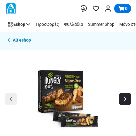
Παράλειψη
0
Eshop
Προσφορές
Φυλλάδια
Summer Shop
Μόνο στ
AB eshop