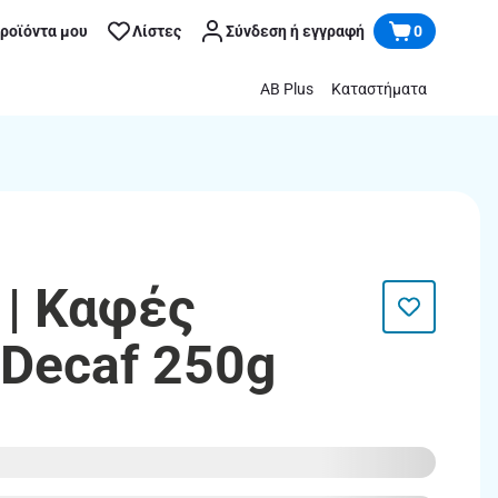
προϊόντα μου
Λίστες
Σύνδεση ή εγγραφή
0
AB Plus
Καταστήματα
| Καφές
 Decaf 250g