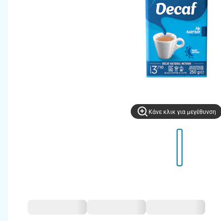
Kάνε κλικ για μεγέθυνση