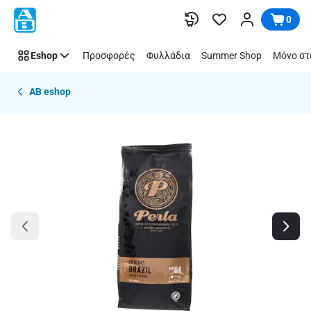
Παράλειψη
0
Eshop
Προσφορές
Φυλλάδια
Summer Shop
Μόνο στ
AB eshop