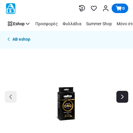
Παράλειψη
0
Eshop
Προσφορές
Φυλλάδια
Summer Shop
Μόνο στ
AB eshop