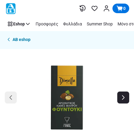
Παράλειψη
0
Eshop
Προσφορές
Φυλλάδια
Summer Shop
Μόνο στ
AB eshop