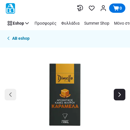
Παράλειψη
0
Eshop
Προσφορές
Φυλλάδια
Summer Shop
Μόνο στ
AB eshop