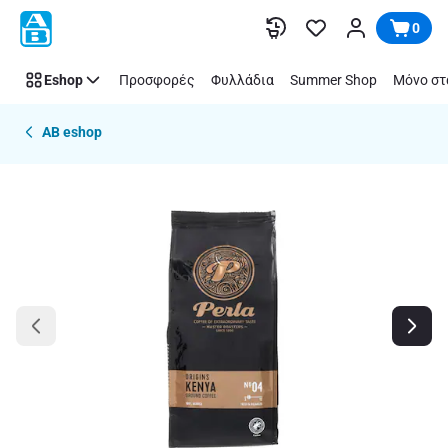
Παράλειψη
0
Eshop
Προσφορές
Φυλλάδια
Summer Shop
Μόνο στ
AB eshop