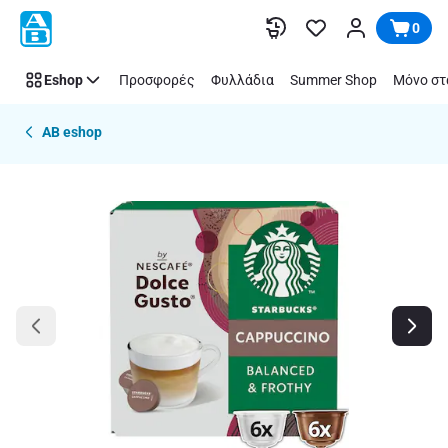
Παράλειψη
0
Eshop
Προσφορές
Φυλλάδια
Summer Shop
Μόνο στ
AB eshop