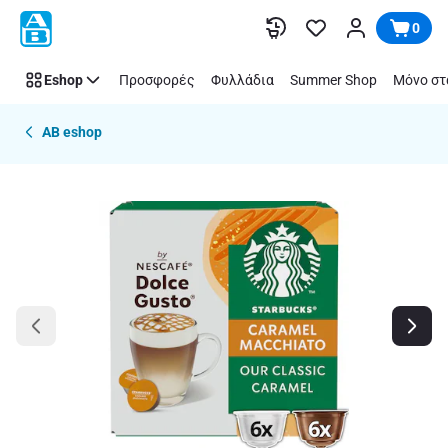
Παράλειψη
0
Eshop
Προσφορές
Φυλλάδια
Summer Shop
Μόνο στ
AB eshop