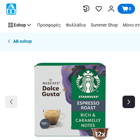
Παράλειψη
0
Eshop
Προσφορές
Φυλλάδια
Summer Shop
Μόνο στ
AB eshop