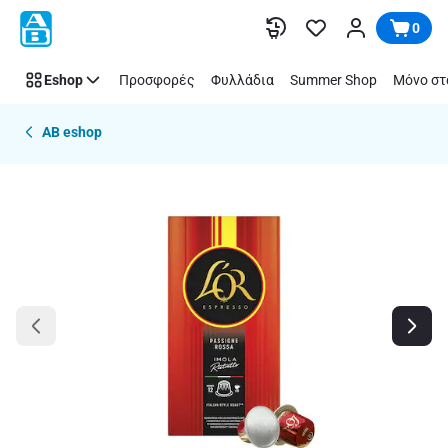
Παράλειψη
0
Eshop
Προσφορές
Φυλλάδια
Summer Shop
Μόνο στ
AB eshop