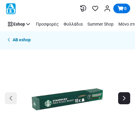
Παράλειψη
0
Eshop
Προσφορές
Φυλλάδια
Summer Shop
Μόνο στ
AB eshop