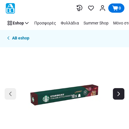
Παράλειψη
0
Eshop
Προσφορές
Φυλλάδια
Summer Shop
Μόνο στ
AB eshop