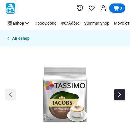
Παράλειψη
0
Eshop
Προσφορές
Φυλλάδια
Summer Shop
Μόνο στ
AB eshop