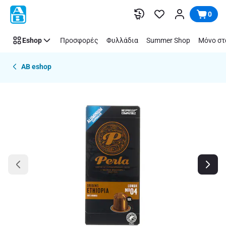
Παράλειψη
0
Eshop
Προσφορές
Φυλλάδια
Summer Shop
Μόνο στ
AB eshop